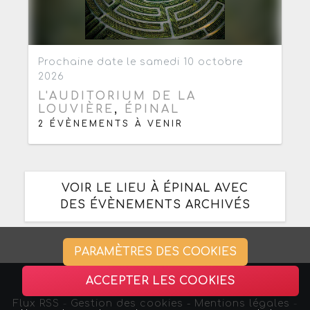
Ajouter aux favoris
0
Prochaine date le samedi 10 octobre
2026
L'AUDITORIUM DE LA
LOUVIÈRE
,
ÉPINAL
2 ÉVÈNEMENTS À VENIR
VOIR LE LIEU À ÉPINAL AVEC
DES ÉVÈNEMENTS ARCHIVÉS
PARAMÈTRES DES COOKIES
ACCEPTER LES COOKIES
Flux RSS
-
Gestion des cookies -
Mentions légales
-