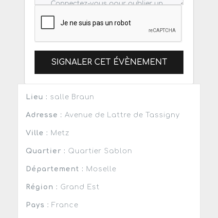
SIGNALER CET ÉVÈNEMENT
Lieu :
salle Braun
Adresse :
Avenue de Lattre de Tassigny
Ville :
Metz
Quartier :
Quartier Sablon
Département :
Moselle
Région :
Grand Est
Pays :
France