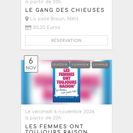
à partir de 20h
LE GANG DES CHIEUSES
La salle Braun
,
Metz
30,20 Euros
RÉSERVATION
6
théâtre
comédie
cinéma
NOV
Le vendredi 6 novembre 2026
à partir de 20h
LES FEMMES ONT
TOUJOURS RAISON