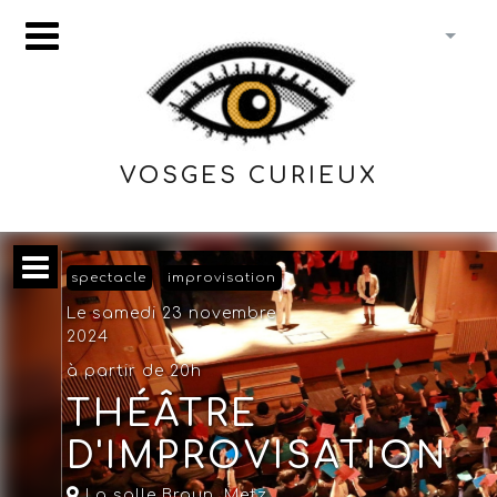
VOSGES CURIEUX
spectacle
improvisation
Le samedi 23 novembre
2024
à partir de 20h
THÉÂTRE
D'IMPROVISATION
La salle Braun
,
Metz