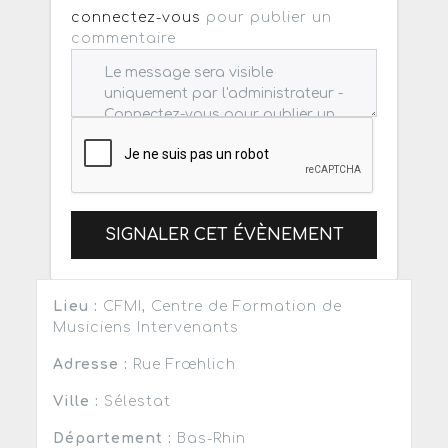
connectez-vous
pour publier un
commentaire
SIGNALER CET ÉVÈNEMENT
Lieu :
CFMI, Centre de Formation de
Musiciens Intervenants
Adresse :
Rue Frœhlich
Ville :
Sélestat
Département :
Bas-Rhin