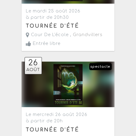
Le mardi 25 août 2026
à partir de 20h30
TOURNÉE D’ÉTÉ
Cour De L'école ,
Grandvillers
Entrée libre
26
spectacle
AOÛT
Le mercredi 26 août 2026
à partir de 20h
TOURNÉE D’ÉTÉ