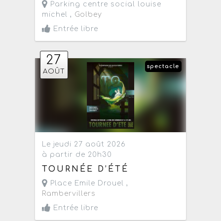
Parking centre social louise
michel ,
Golbey
Entrée libre
27
spectacle
AOÛT
Le jeudi 27 août 2026
à partir de 20h30
TOURNÉE D’ÉTÉ
Place Emile Drouel ,
Rambervillers
Entrée libre