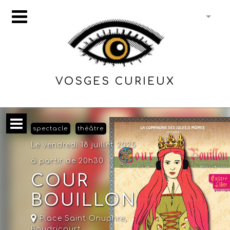
VOSGES CURIEUX
spectacle
théâtre
Le vendredi 18 juillet 2025
à partir de 20h30
COUR
BOUILLON
Place Saint Onuphre,
Baudricourt