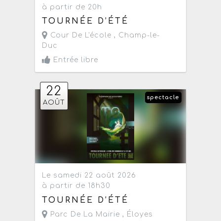
à partir de 20h
TOURNÉE D’ÉTÉ
Cour De L'école ,
Champ-le-
Duc
Entrée libre
22
spectacle
AOÛT
Le samedi 22 août 2026
à partir de 18h30
TOURNÉE D’ÉTÉ
Parc De La Mairie ,
Éloyes