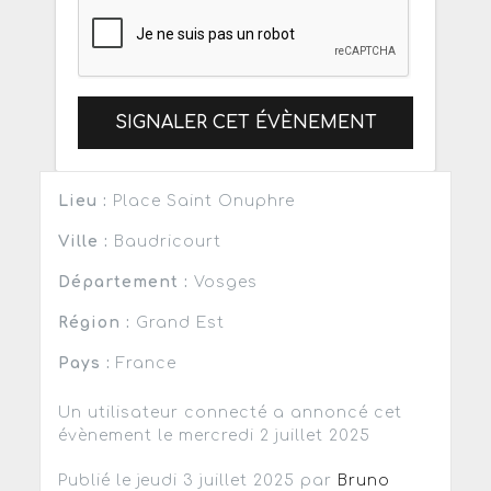
SIGNALER CET ÉVÈNEMENT
Lieu :
Place Saint Onuphre
Ville :
Baudricourt
Département :
Vosges
Région :
Grand Est
Pays :
France
Un utilisateur connecté a annoncé cet
évènement le mercredi 2 juillet 2025
Publié le jeudi 3 juillet 2025 par
Bruno