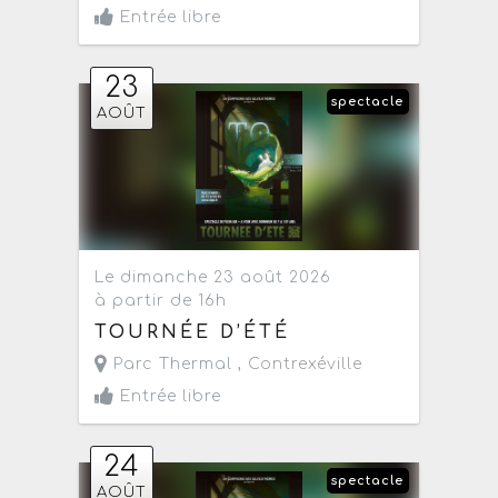
Entrée libre
23
spectacle
AOÛT
Le dimanche 23 août 2026
à partir de 16h
TOURNÉE D’ÉTÉ
Parc Thermal ,
Contrexéville
Entrée libre
24
spectacle
AOÛT