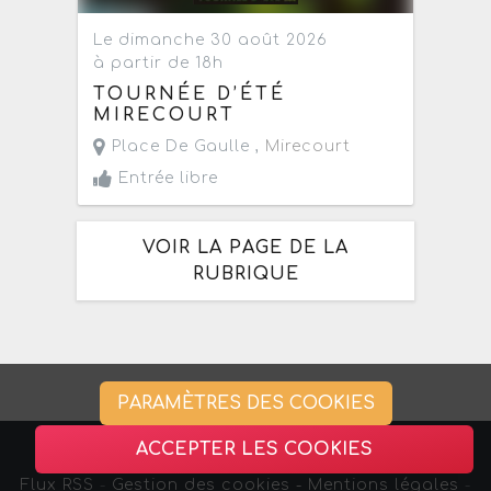
Le dimanche 30 août 2026
à partir de 18h
TOURNÉE D’ÉTÉ
MIRECOURT
Place De Gaulle ,
Mirecourt
Entrée libre
VOIR LA PAGE DE LA
RUBRIQUE
PARAMÈTRES DES COOKIES
ACCEPTER LES COOKIES
Flux RSS
-
Gestion des cookies -
Mentions légales
-