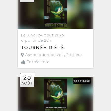
Le lundi 24 août 2026
à partir de 20h
TOURNÉE D’ÉTÉ
Association belval ,
Portieux
Entrée libre
25
spectacle
AOÛT