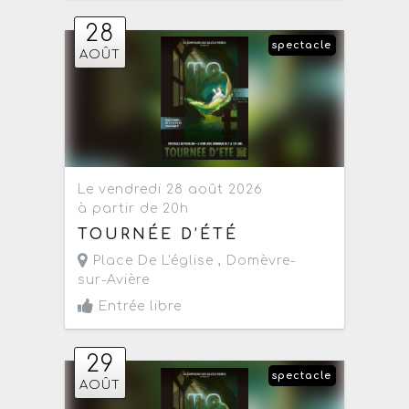
28
spectacle
AOÛT
Le vendredi 28 août 2026
à partir de 20h
TOURNÉE D’ÉTÉ
Place De L'église ,
Domèvre-
sur-Avière
Entrée libre
29
spectacle
AOÛT