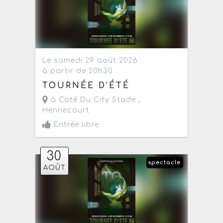
Le samedi 29 août 2026
à partir de 20h30
TOURNÉE D’ÉTÉ
à Coté Du City Stade ,
Hennecourt
Entrée libre
30
spectacle
AOÛT