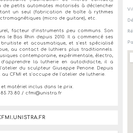
on de petits automates motorisés à déclencher
Vi
étant un seul (fabrication de boîte à rythmes
ctromagnétiques (micro de guitare), etc.
Dé
urel, facteur d’instruments peu communs. Son
Ré
ans le Bas Rhin depuis 2010. Il a commencé ses
Pa
ruitiste et acousmatique, et s’est spécialisé
oue, au contact de luthiers plus traditionnels.
usiques contemporaine, expérimentale, électro,
 d’apprendre la lutherie en autodidacte, il a
l’atelier du sculpteur Giuseppe Penone. Depuis
 au CFMI et s’occupe de l’atelier de lutherie.
et matériel inclus dans le prix.
.85.73.80 / cfmi@unistra.fr
CFMI.UNISTRA.FR