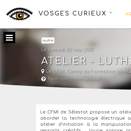
VOSGES CURIEUX
A
autre
Le samedi 30 mai 2015
ATELIER - LUT
Le CFMI, Centre de Formation de Mu
Tarif non communiqué
Le CFMI de Sélestat propose un atelie
aborder la technologie électrique 
atelier d’initiation à la manipulatio
ressorts créatifs : loupe sonore g