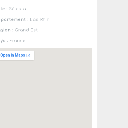
lle :
Sélestat
partement :
Bas-Rhin
gion :
Grand Est
ys :
France