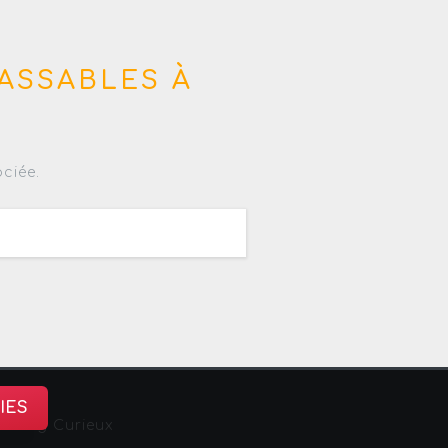
ASSABLES À
ciée.
IES
sbourg Curieux