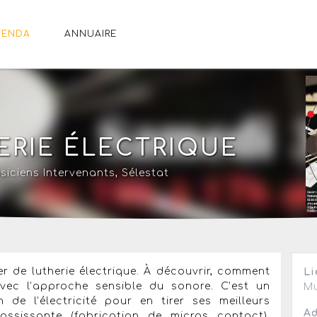
GENDA
ANNUAIRE
HERIE ÉLECTRIQUE
siciens Intervenants
,
Sélestat
r de lutherie électrique. À découvrir, comment
Li
avec l’approche sensible du sonore. C’est un
Mu
n de l’électricité pour en tirer ses meilleurs
Ad
rossissante (fabrication de micros contact),