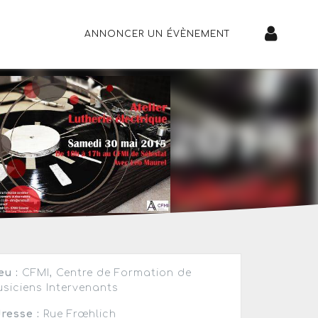
ANNONCER UN ÉVÈNEMENT
eu :
CFMI, Centre de Formation de
siciens Intervenants
resse :
Rue Frœhlich