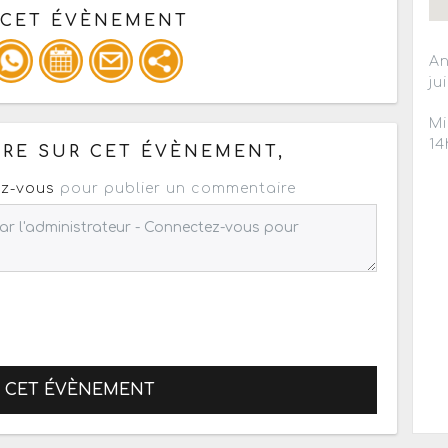
 CET ÉVÈNEMENT
An
ju
pour un : mail / forum / réseau social
Mi
14
RE SUR CET ÉVÈNEMENT,
z-vous
pour publier un commentaire
R CET ÉVÈNEMENT