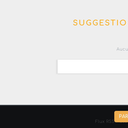
SUGGESTIO
Aucu
PA
Flux RSS
-
Ges