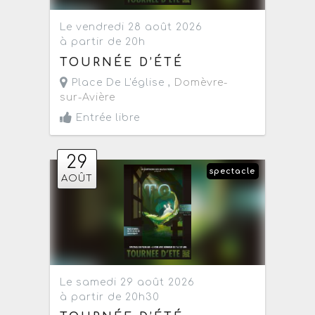
Le vendredi 28 août 2026
à partir de 20h
TOURNÉE D’ÉTÉ
Place De L'église ,
Domèvre-
sur-Avière
Entrée libre
29
spectacle
AOÛT
Le samedi 29 août 2026
à partir de 20h30