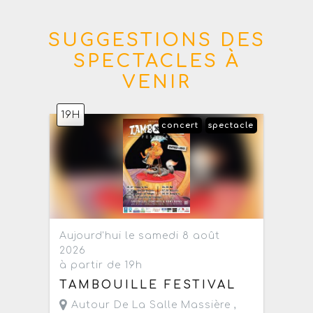
SUGGESTIONS DES
SPECTACLES À
VENIR
19H
concert
spectacle
Aujourd'hui le samedi 8 août
2026
à partir de 19h
TAMBOUILLE FESTIVAL
Autour De La Salle Massière ,