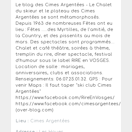
Le blog des Cimes Argentées - Le Chalet
du skieur et le plateau des Cimes
Argentées se sont métamorphosés.
Depuis 1963 de nombreuses Fêtes ont eu
lieu : Fêtes …..des Myrtilles, de l’amitié, de
la Country, et des pissenlits au mois de
mars. Des spectacles sont programmés...
Chalet et café théâtre, soirées à thème,
tremplin du rire, dîner spectacle, festival
d’humour sous le label RIRE en VOSGES.
Location de salle : mariages,
anniversaires, clubs et associations.
Renseignements: 06.07.25.01.32. GPS : Pour
venir Maps : Il faut taper "ski club Cimes
Argentées"
https://www.facebook.com/RireEnVosges/
https://www.facebook.com/cimesargentees/
(over-blog.com)
Lieu :
Cimes Argentées
Adresse :
Les Houes