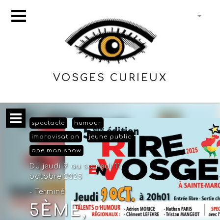
VOSGES CURIEUX
spectacle
humour
improvisation
jeune public
one man show
Du jeudi 9 au samedi 11
octobre 2025
- Terminé
5ÈME,