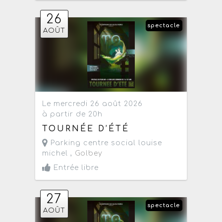
26
spectacle
AOÛT
Le mercredi 26 août 2026
à partir de 20h
TOURNÉE D’ÉTÉ
Parking centre social louise
michel ,
Golbey
Entrée libre
27
spectacle
AOÛT