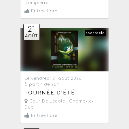
Dompierre
Entrée libre
21
spectacle
AOÛT
Le vendredi 21 août 2026
à partir de 20h
TOURNÉE D’ÉTÉ
Cour De L'école ,
Champ-le-
Duc
Entrée libre