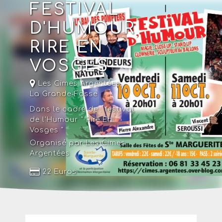
FESTIVAL
D'HUMOUR
RIRE EN
VOSGES
Les Cimes Argentées
,
La Grande-Fosse
Dans le cadre de :
festival
de l'Humour " Rire En
Vosges "
Organisé par Les Cimes
Argentées
22 Euros