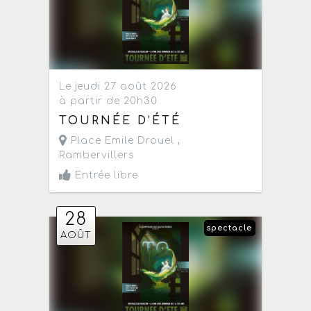
Le jeudi 27 août 2026
à partir de 20h30
TOURNÉE D’ÉTÉ
Place Emile Drouel ,
Rambervillers
Entrée libre
28
spectacle
AOÛT