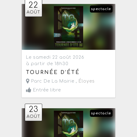
22
spectacle
AOÛT
Le samedi 22 août 2026
à partir de 18h30
TOURNÉE D’ÉTÉ
Parc De La Mairie ,
Éloyes
Entrée libre
23
spectacle
AOÛT