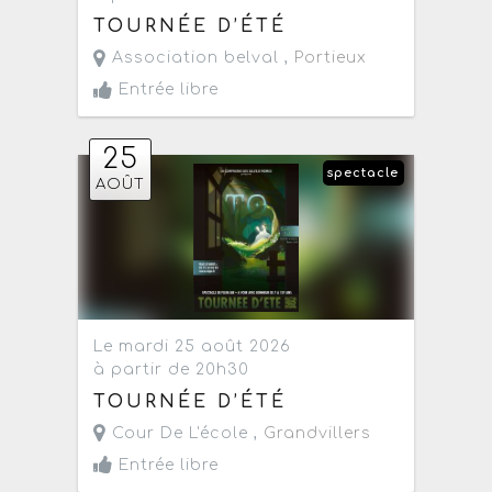
TOURNÉE D’ÉTÉ
Association belval ,
Portieux
Entrée libre
25
spectacle
AOÛT
Le mardi 25 août 2026
à partir de 20h30
TOURNÉE D’ÉTÉ
Cour De L'école ,
Grandvillers
Entrée libre