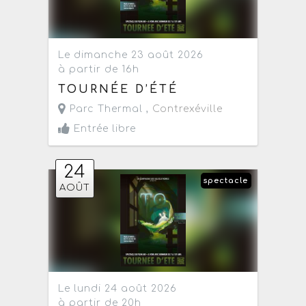
Le dimanche 23 août 2026
à partir de 16h
TOURNÉE D’ÉTÉ
Parc Thermal ,
Contrexéville
Entrée libre
24
spectacle
AOÛT
Le lundi 24 août 2026
à partir de 20h