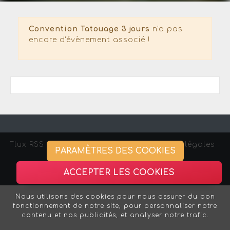
Convention Tatouage 3 jours
n'a pas
encore d'évènement associé !
Flux RSS
-
Gestion des cookies -
Mentions légales
-
PARAMÈTRES DES COOKIES
Association Strasbourg Curieux
ACCEPTER LES COOKIES
Nous utilisons des cookies pour nous assurer du bon
fonctionnement de notre site, pour personnaliser notre
contenu et nos publicités, et analyser notre trafic.