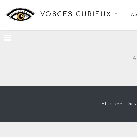
VOSGES CURIEUX
A
A
Flux RSS
-
Ges