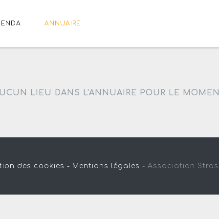
GENDA
ANNUAIRE
UCUN LIEU DANS L'ANNUAIRE POUR LE MOME
tion des cookies -
Mentions légales
-
Association Stra