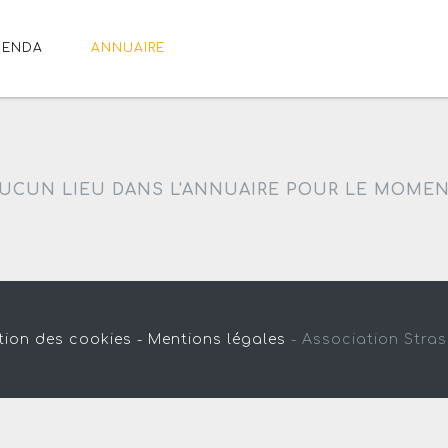
GENDA
ANNUAIRE
UCUN LIEU DANS L'ANNUAIRE POUR LE MOME
tion des cookies -
Mentions légales
-
Association Stra