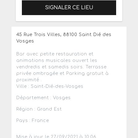
SIGNALER CE LIEU
45 Rue Trois Villes, 88100 Saint Dié des
Vosges
Bar avec petite restauration et
animations musicales ouvert les
vendredis et samedis soirs. Terrasse
privée ombragée et Parking gratuit à
proximité .
Ville : Saint-Dié-des-Vosges
Département : Vosges
Région : Grand Est
Pays : France
Mise à jour le 27/09/2021 à 10:06