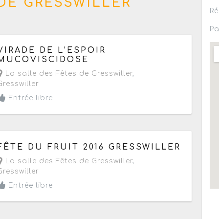
DE GRESSWILLER
Ré
Pa
Le dimanche 30 septembre 2018
de 09h à 18h
VIRADE DE L’ESPOIR
MUCOVISCIDOSE
La salle des Fêtes de Gresswiller
,
Gresswiller
Entrée libre
Le dimanche 23 octobre 2016
de 08h à 18h
FÊTE DU FRUIT 2016 GRESSWILLER
La salle des Fêtes de Gresswiller
,
Gresswiller
Entrée libre