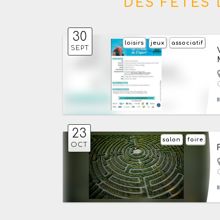
DES FÊTES 
30
loisirs
jeux
associatif
SEPT
23
salon
foire
OCT