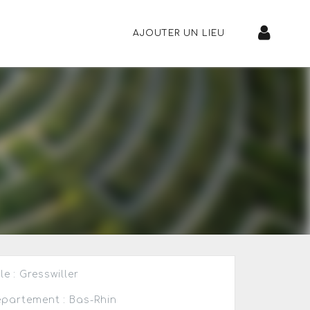
AJOUTER UN LIEU
lle : Gresswiller
partement : Bas-Rhin