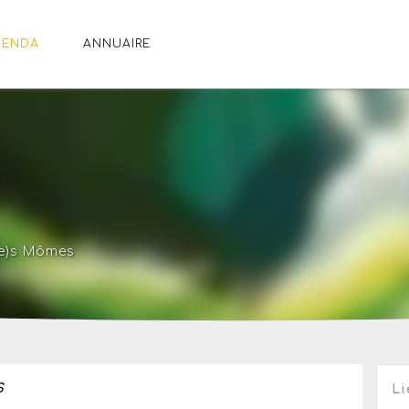
GENDA
ANNUAIRE
É
(e)s Mômes
S
Li