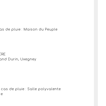
cas de pluie : Maison du Peuple
ÈRE
rnand Durin, Uxegney
 cas de pluie : Salle polyvalente
ce