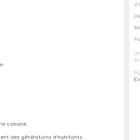
Vi
Dé
Ré
Pa
Un
év
fr
Pu
Ei
une cabane.
vent des générations d’habitants.