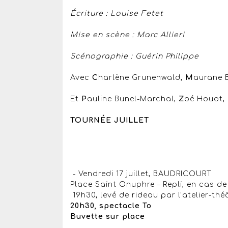
Écriture : Louise Fetet
Mise en scène : Marc Allieri
Scénographie : Guérin Philippe
Avec
C
harlène Grunenwald,
M
aurane 
Et
P
auline Bunel-Marchal,
Z
oé Houot,
TOURNÉE JUILLET
- Vendredi 17 juillet, BAUDRICOURT
Place Saint Onuphre – Repli, en cas de 
19h30, levé de rideau par l’atelier-th
20h30, spectacle To
Buvette sur place