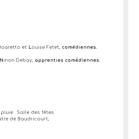
Boaretto et
L
ouise Fetet,
comédiennes.
N
inon Debay,
apprenties comédiennes.
pluie : Salle des fêtes
éâtre de Baudricourt,