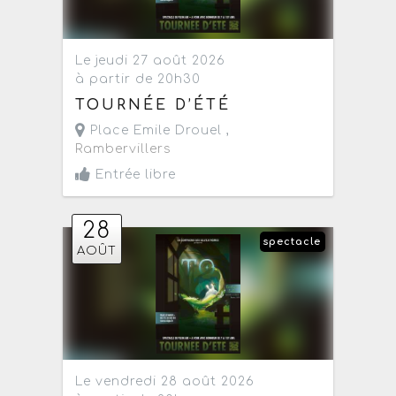
Le jeudi 27 août 2026
à partir de 20h30
TOURNÉE D’ÉTÉ
Place Emile Drouel ,
Rambervillers
Entrée libre
28
spectacle
AOÛT
Le vendredi 28 août 2026