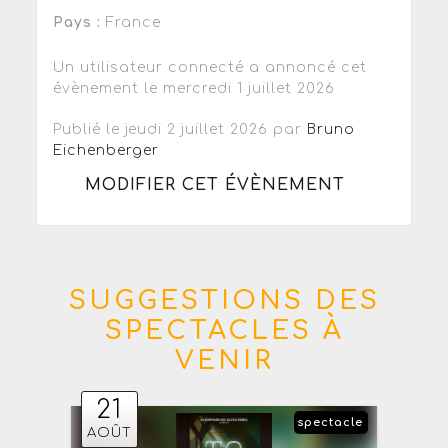
Pays :
France
Un utilisateur connecté a annoncé cet
évènement le mercredi 1 juillet 2026
Publié le jeudi 2 juillet 2026 par
Bruno
Eichenberger
MODIFIER CET ÉVÈNEMENT
SUGGESTIONS DES
SPECTACLES À
VENIR
21
spectacle
AOÛT