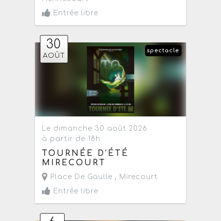
Entrée libre
30
spectacle
AOÛT
Le dimanche 30 août 2026
à partir de 18h
TOURNÉE D’ÉTÉ
MIRECOURT
Place De Gaulle ,
Mirecourt
Entrée libre