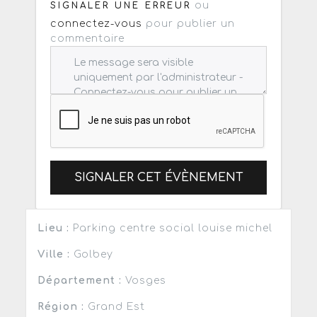
ou
SIGNALER UNE ERREUR
connectez-vous
pour publier un
commentaire
SIGNALER CET ÉVÈNEMENT
Lieu :
Parking centre social louise michel
Ville :
Golbey
Département :
Vosges
Région :
Grand Est