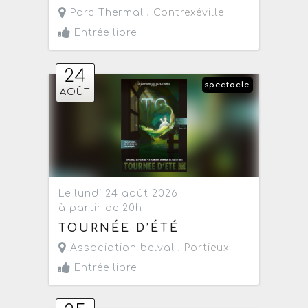
Parc Thermal ,
Contrexéville
Entrée libre
24
spectacle
AOÛT
Le lundi 24 août 2026
à partir de 20h
TOURNÉE D’ÉTÉ
Association belval ,
Portieux
Entrée libre