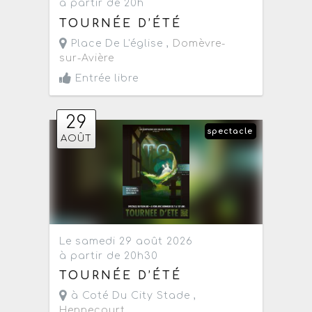
à partir de 20h
TOURNÉE D’ÉTÉ
Place De L'église ,
Domèvre-
sur-Avière
Entrée libre
29
spectacle
AOÛT
Le samedi 29 août 2026
à partir de 20h30
TOURNÉE D’ÉTÉ
à Coté Du City Stade ,
Hennecourt