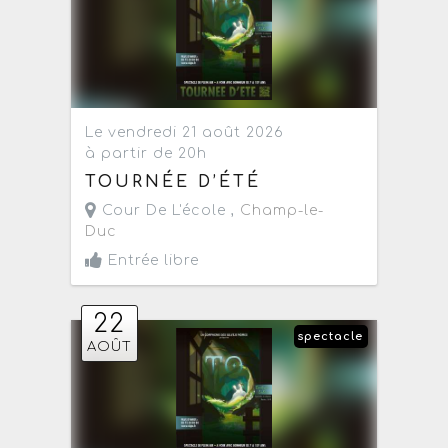
Le vendredi 21 août 2026
à partir de 20h
TOURNÉE D’ÉTÉ
Cour De L'école ,
Champ-le-
Duc
Entrée libre
22
spectacle
AOÛT