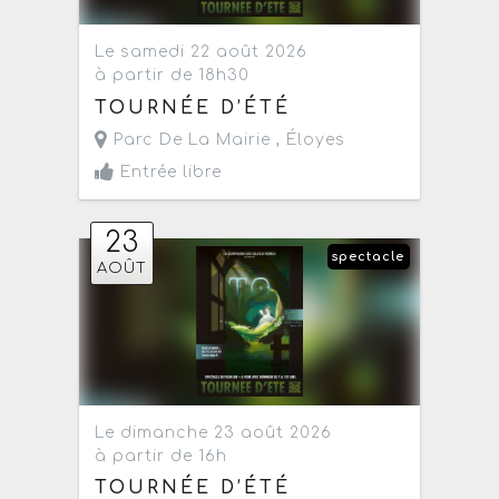
Le samedi 22 août 2026
à partir de 18h30
TOURNÉE D’ÉTÉ
Parc De La Mairie ,
Éloyes
Entrée libre
23
spectacle
AOÛT
Le dimanche 23 août 2026
à partir de 16h
TOURNÉE D’ÉTÉ