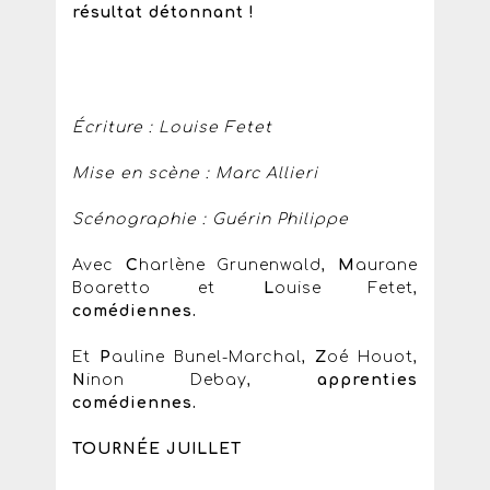
résultat détonnant !
Écriture : Louise Fetet
Mise en scène : Marc Allieri
Scénographie : Guérin Philippe
Avec
C
harlène Grunenwald,
M
aurane
Boaretto et
L
ouise Fetet,
comédiennes.
Et
P
auline Bunel-Marchal,
Z
oé Houot,
N
inon Debay,
apprenties
comédiennes.
TOURNÉE JUILLET