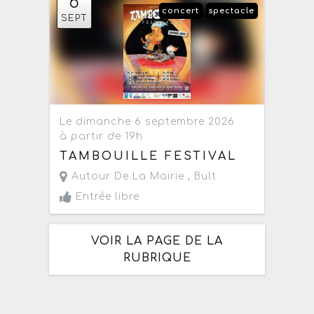
6
concert
spectacle
SEPT
Le dimanche 6 septembre 2026
à partir de 19h
TAMBOUILLE FESTIVAL
Autour De La Mairie ,
Bult
Entrée libre
VOIR LA PAGE DE LA
RUBRIQUE