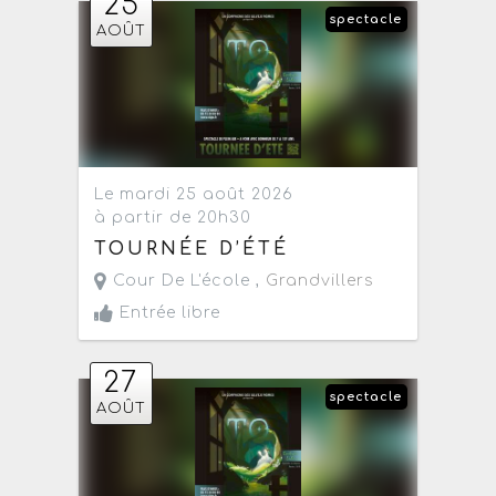
25
spectacle
AOÛT
Le mardi 25 août 2026
à partir de 20h30
TOURNÉE D’ÉTÉ
Cour De L'école ,
Grandvillers
Entrée libre
27
spectacle
AOÛT