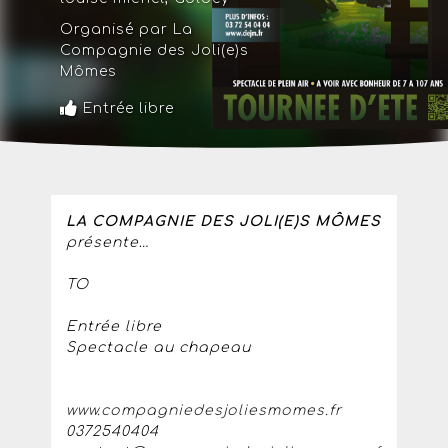
Organisé par La
Compagnie des Joli(e)s
Mômes
Entrée libre
LA COMPAGNIE DES JOLI(E)S MÔMES
présente…
TO
Entrée libre
Spectacle au chapeau
www.compagniedesjoliesmomes.fr
0372540404