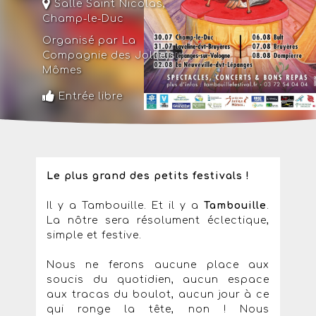
Salle Saint Nicolas,
Champ-le-Duc
Organisé par La
Compagnie des Joli(e)s
Mômes
Entrée libre
Le plus grand des petits festivals !
Il y a Tambouille. Et il y a
Tambouille
.
La nôtre sera résolument éclectique,
simple et festive.
Nous ne ferons aucune place aux
soucis du quotidien, aucun espace
aux tracas du boulot, aucun jour à ce
qui ronge la tête, non ! Nous