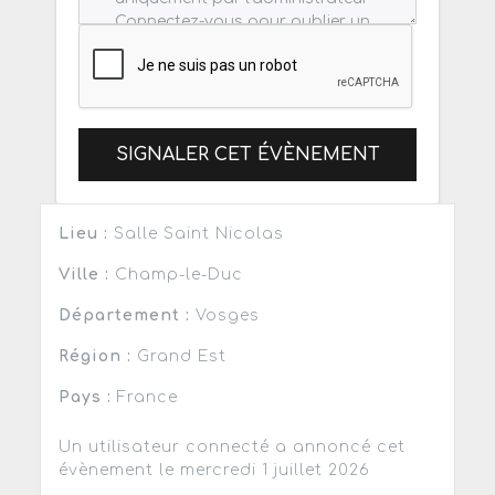
SIGNALER CET ÉVÈNEMENT
Lieu :
Salle Saint Nicolas
Ville :
Champ-le-Duc
Département :
Vosges
Région :
Grand Est
Pays :
France
Un utilisateur connecté a annoncé cet
évènement le mercredi 1 juillet 2026