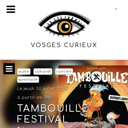
VOSGES CURIEUX
autre
cabaret
concert
spectacle
Le jeudi 30 juillet 2026
à partir de 19h
TAMBOUILLE
FESTIVAL