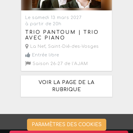
Le samedi 13 mars 2027
à partir de 20h
TRIO PANTOUM | TRIO
AVEC PIANO
La Nef
,
Saint-Dié-des-Vosges
Entrée libre
Saison 26-27 de l'AJAM
VOIR LA PAGE DE LA
RUBRIQUE
PARAMÈTRES DES COOKIES