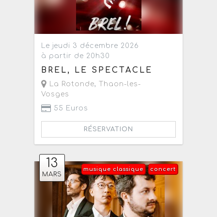
Le jeudi 3 décembre 2026
à partir de 20h30
BREL, LE SPECTACLE
La Rotonde
,
Thaon-les-
Vosges
55 Euros
RÉSERVATION
13
musique classique
concert
MARS