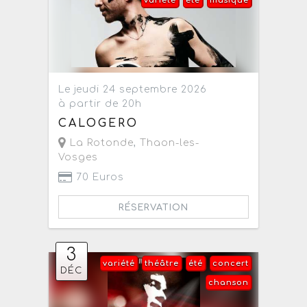
variété
été
musique
Le jeudi 24 septembre 2026
à partir de 20h
CALOGERO
La Rotonde
,
Thaon-les-
Vosges
70 Euros
RÉSERVATION
3
variété
théâtre
été
concert
DÉC
chanson