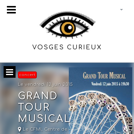
VOSGES CURIEUX
concert
Le vendredi 12 juin 2015
GRAND
TOUR
MUSICAL
Le CFMI, Centre de