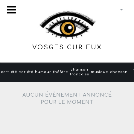
VOSGES CURIEUX
chanson
cert
été
variété
humour
théâtre
musique
chanson
francaise
AUCUN ÉVÈNEMENT ANNONCÉ
POUR LE MOMENT