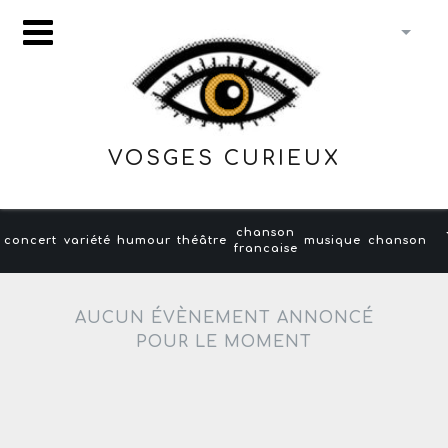
VOSGES CURIEUX
chanson
concert
variété
humour
théâtre
musique
chanson
francaise
AUCUN ÉVÈNEMENT ANNONCÉ
POUR LE MOMENT