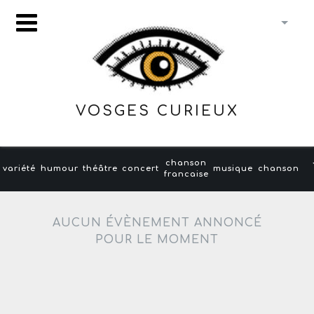
VOSGES CURIEUX
chanson
variété
humour
théâtre
concert
musique
chanson
francaise
AUCUN ÉVÈNEMENT ANNONCÉ
POUR LE MOMENT