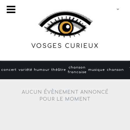
VOSGES CURIEUX
chanson
concert
variété
humour
théâtre
musique
chanson
francaise
AUCUN ÉVÈNEMENT ANNONCÉ
POUR LE MOMENT