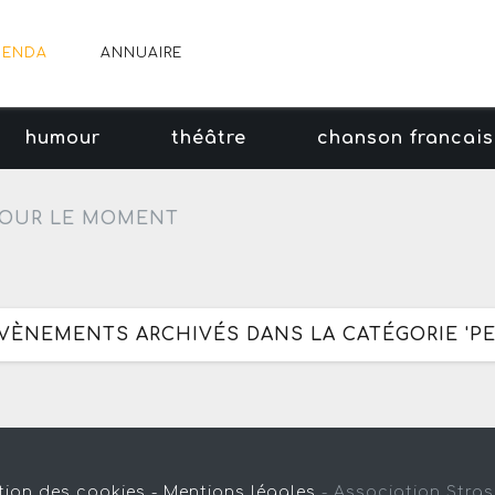
GENDA
ANNUAIRE
humour
théâtre
chanson francai
OUR LE MOMENT
 ÉVÈNEMENTS ARCHIVÉS DANS LA CATÉGORIE 'P
tion des cookies -
Mentions légales
-
Association Stra