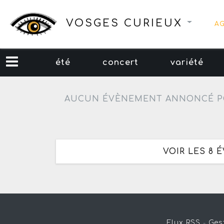
VOSGES CURIEUX
A
été
concert
variété
AUCUN ÉVÈNEMENT ANNONCÉ P
VOIR LES 8
Flux RSS
-
Ges