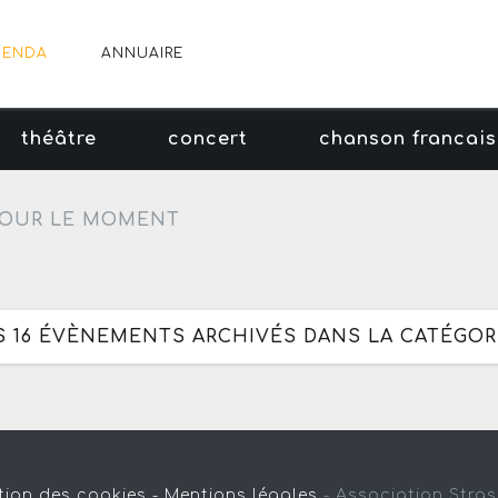
GENDA
ANNUAIRE
théâtre
concert
chanson francai
OUR LE MOMENT
S 16 ÉVÈNEMENTS ARCHIVÉS DANS LA CATÉGORI
tion des cookies -
Mentions légales
-
Association Stra