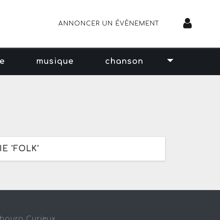
ANNONCER UN ÉVÈNEMENT
se
musique
chanson
E 'FOLK'
sbourg Curieux