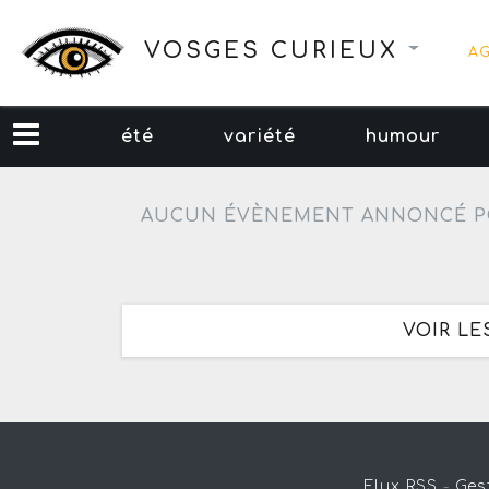
VOSGES CURIEUX
A
été
variété
humour
AUCUN ÉVÈNEMENT ANNONCÉ P
VOIR LE
Flux RSS
-
Ges