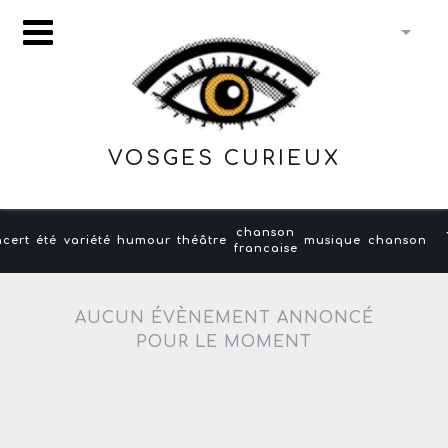
VOSGES CURIEUX
chanson
cert
été
variété
humour
théâtre
musique
chanson
francaise
AUCUN ÉVÈNEMENT ANNONCÉ
POUR LE MOMENT